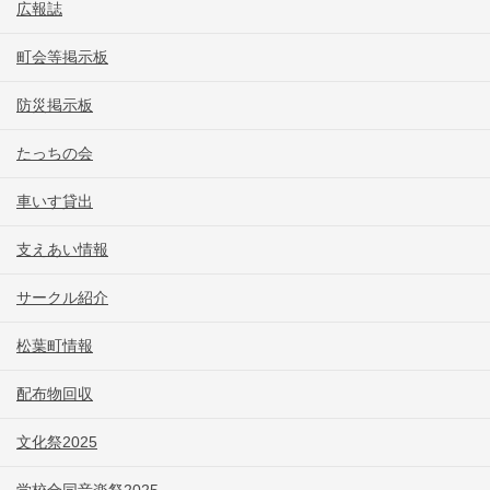
広報誌
町会等掲示板
防災掲示板
たっちの会
車いす貸出
支えあい情報
サークル紹介
松葉町情報
配布物回収
文化祭2025