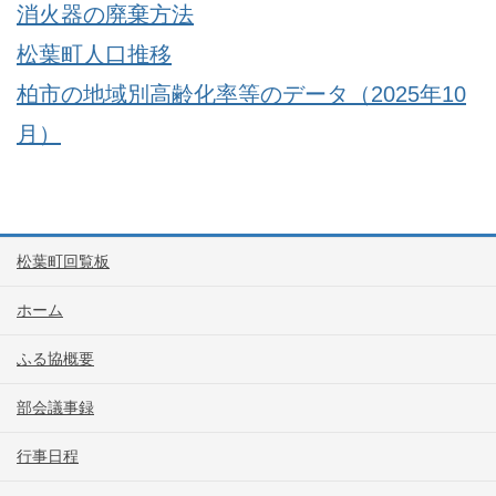
消火器の廃棄方法
松葉町人口推移
柏市の地域別高齢化率等のデータ（2025年10
月）
松葉町回覧板
ホーム
ふる協概要
部会議事録
行事日程