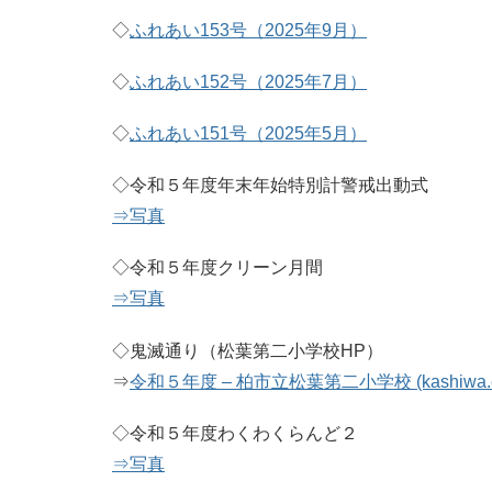
◇
ふれあい153号（2025年9月）
◇
ふれあい152号（2025年7月）
◇
ふれあい151号（2025年5月）
◇令和５年度年末年始特別計警戒出動式
⇒写真
◇令和５年度クリーン月間
⇒写真
◇鬼滅通り（松葉第二小学校HP）
⇒
令和５年度 – 柏市立松葉第二小学校 (kashiwa.ed
◇令和５年度わくわくらんど２
⇒写真