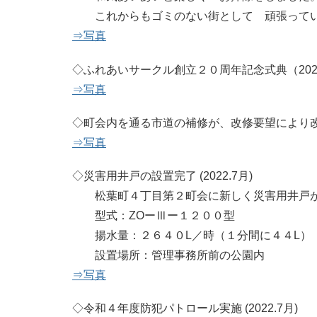
これからもゴミのない街として 頑張ってい
⇒写真
◇ふれあいサークル創立２０周年記念式典（2022.
⇒写真
◇町会内を通る市道の補修が、改修要望により改善さ
⇒写真
◇災害用井戸の設置完了 (2022.7月)
松葉町４丁目第２町会に新しく災害用井戸が
型式：ZOーⅢー１２００型
揚水量：２６４０L／時（１分間に４４L）
設置場所：管理事務所前の公園内
⇒写真
◇令和４年度防犯パトロール実施 (2022.7月)