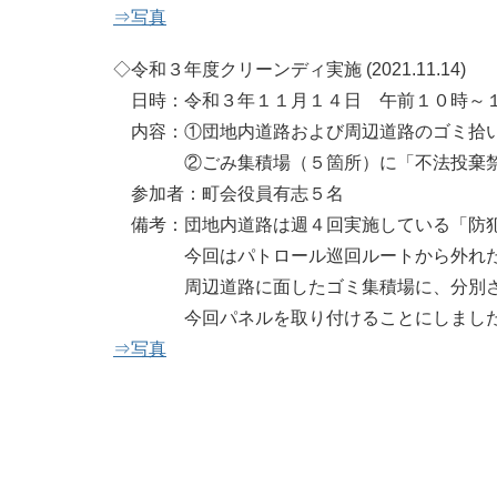
⇒写真
◇令和３年度クリーンディ実施 (2021.11.14)
日時：令和３年１１月１４日 午前１０時～
内容：①団地内道路および周辺道路のゴミ拾
②ごみ集積場（５箇所）に「不法投棄禁止
参加者：町会役員有志５名
備考：団地内道路は週４回実施している「防犯
今回はパトロール巡回ルートから外れた道
周辺道路に面したゴミ集積場に、分別され
今回パネルを取り付けることにしまし
⇒写真