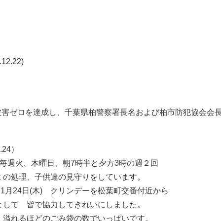
.22)
運動 」で被害ゼロを達成し、千葉県柏警察署長名および柏市防犯協
24）
週火、木曜日、朝7時半と夕方3時の週２回
の処理、子供達の見守りをしています。
月24日(木) クリンデーを松葉町交番付近から
して 皆で協力してきれいにしました。
溢れるほどのごみ袋の数でいっぱいです。