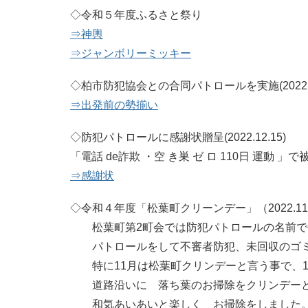
◇令和５年度ふるさと祭り
⇒神輿
⇒ジャンボリーミッキー
◇柏市防犯協会との合同パトロールを実施(2022.12
⇒出発前の勢揃い
◇防犯パトロールに感謝状贈呈(2022.12.15)
「電話 de詐欺 ・空 き巣 ゼ ロ 110日 
⇒感謝状
◇令和４年度「松葉町クリーンデー」（2022.11.
松葉町第2町会では防犯パトロールの名前で毎
パトロールをして不審者防犯、未回収のゴミ
特に11月は松葉町クリンデーと言う事で、11
道路沿いに 落ち葉のお掃除をクリンデーと
和気あいあいと楽しく お掃除をしました。